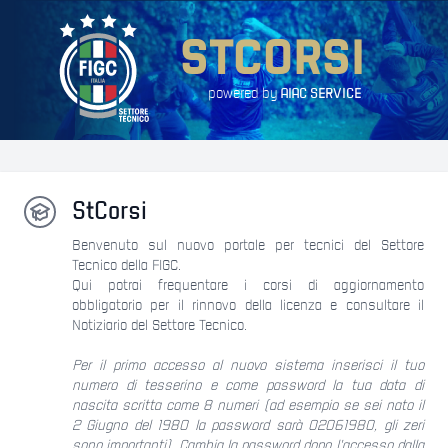
STCORSI
powered by
AIAC SERVICE
StCorsi
Benvenuto sul nuovo portale per tecnici del Settore
Tecnico della FIGC.
Qui potrai frequentare i corsi di aggiornamento
obbligatorio per il rinnovo della licenza e consultare il
Notiziario del Settore Tecnico.
Per il primo accesso al nuovo sistema inserisci il tuo
numero di tesserino e come password la tua data di
nascita scritta come 8 numeri (ad esempio se sei nato il
2 Giugno del 1980 la password sarà 02061980, gli zeri
sono importanti). Cambia la password dopo l'accesso dalla